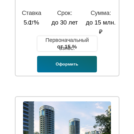
Ставка
Срок:
Сумма:
от:
5.1 %
до 30 лет
до 15 млн.
₽
Первоначальный
от 15 %
взнос:
Оформить