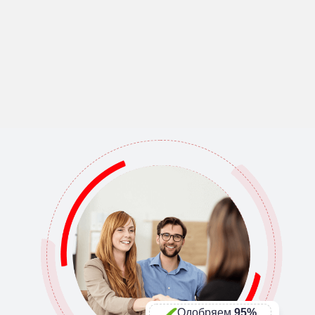
Одобряем
95%