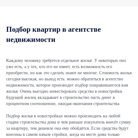
8
Микрорайон "Вишневая горка"
11:28
9
Жилой комплекс "Evo park" (Эво парк) март 2020
0:54
Подбор квартир в агентстве
10
Микрорайон "Академ Riverside" видеоотчет от
3:50
недвижимости
01.03.20
11
Клубный поселок "ТвояПривилегия" видеоотчет от
1:26
02.03.20
Каждому человеку требуется отдельное жильё. У некоторых оно
уже есть, а у тех, кто его не имеет, есть возможность его
приобрести, но как это сделать знают не многие. Стоимость жилья
12
Жилой комплекс "Ньютон" видеоотчет от 27.02.2020.
4:41
сегодня высокая, но выход есть: можно обратиться в агентство
недвижимости, которое производит подбор понравившегося вам
жилья. Очень выгодно инвестировать средства в новостройки.
Будущий жилец вкладывает в строительство часть денег в
процентном соотношении, ожидая окончания строительства.
Подбор жилья в новостройках можно производить на любой
стадии строительства дома и чем раньше покупатель внесёт сумму
за квартиру, тем дешевле она ему обойдётся. Если средства будут
внесены в самом начале стройки, когда на месте дома только