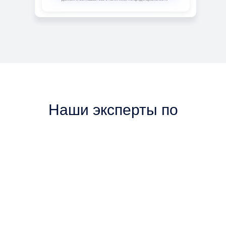
Наши эксперты по
недвижимости
Наши сотрудники - это эксперты в области
недвижимости. Каждый специалист имеет огромный
опыт и большое количество успешных сделок