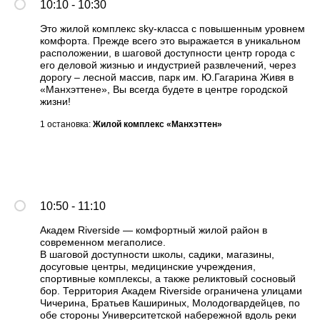
10:10 - 10:30
Это жилой комплекс sky-класса с повышенным уровнем
комфорта. Прежде всего это выражается в уникальном
расположении, в шаговой доступности центр города с
его деловой жизнью и индустрией развлечений, через
дорогу – лесной массив, парк им. Ю.Гагарина Живя в
«Манхэттене», Вы всегда будете в центре городской
жизни!
1 остановка:
Жилой комплекс «
Манхэттен
»
10:50 - 11:10
Академ Riverside — комфортный жилой район в
современном мегаполисе.
В шаговой доступности школы, садики, магазины,
досуговые центры, медицинские учреждения,
спортивные комплексы, а также реликтовый сосновый
бор. Территория Академ Riverside ограничена улицами
Чичерина, Братьев Кашириных, Молодогвардейцев, по
обе стороны Университетской набережной вдоль реки