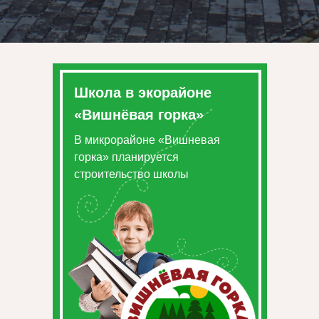
Школа в экорайоне
«Вишнёвая горка»
В микрорайоне «Вишневая
горка» планируется
строительство школы